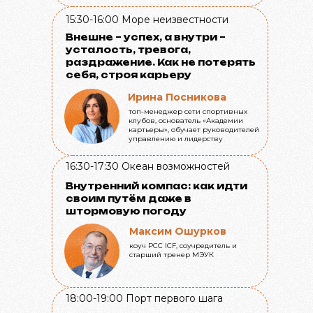
15:30-16:00
Море неизвестности
Внешне – успех, а внутри –
усталость, тревога,
раздражение. Как не потерять
себя, строя карьеру
Ирина Посникова
топ-менеджер сети спортивных
клубов, основатель «Академии
картьеры», обучает руководителей
управлению и лидерству
16:30-17:30
Океан возможностей
Внутренний компас: как идти
своим путём даже в
штормовую погоду
Максим Ошурков
коуч PCC ICF, соучредитель и
старший тренер МЭУК
18:00-19:00
Порт первого шага