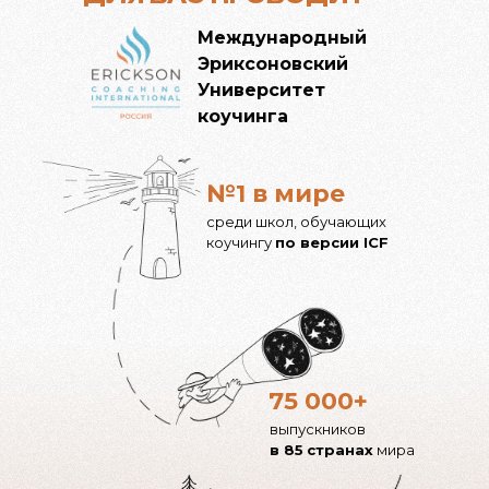
Международный
Эриксоновский
Университет
коучинга
№1 в мире
среди школ, обучающих
коучингу
по версии ICF
75 000+
выпускников
в 85
странах
мира