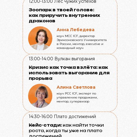
12:00-13:00
Лес чужих успехов
Зоопарк в твоей голове:
как приручить внутренних
драконов
Анна Лебедева
коуч MCC ICF, директор
Эриксоновского Университета
в России, ментор, executive и
командный коуч
13:00-14:00
Вулкан выгорания
Кризис как точка взлёта: как
использовать выгорание для
прорыва
Алина Светлова
коуч PСС ICF, эксперт по
управлению продажами,
ментор, супервизор
14:30-16:00
Плато достижений
Кейс-стади:
как найти точки
роста, когда ты уже на плато
достижений