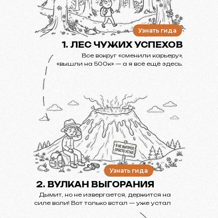
Узнать гида
1. ЛЕС ЧУЖИХ УСПЕХОВ
Все вокруг «сменили карьеру»,
«вышли на 500к» — а я всё ещё здесь.
Узнать гида
2. ВУЛКАН ВЫГОРАНИЯ
Дымит, но не извергается, держится на
силе воли! Вот только встал — уже устал