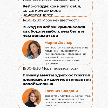
Кейс-стади:
как найти себя,
когда кругом море
неизвестности
14:30-15:00
Море неизвестности
Выход из найма, финансовая
свобода и выбор, кем быть и
чем заниматься
Мария Довнар
коуч PCC ICF, психолог, эксперт по
продвижению, основатель и
тренер Академии Продвижения
для коучей, психологов,
наставников и помогающих
практиков
15:00-15:30
Море неизвестности
Почему мечты одних остаются
планами, а у других становятся
новой жизнью
Евгения Саадани
основатель платформы КоучингХаб,
организатор мероприятий для
профессионального и личного
развития