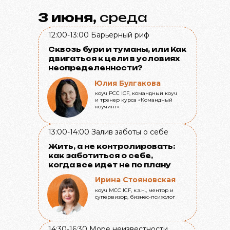
3 июня,
среда
12:00-13:00
Барьерный риф
Сквозь бури и туманы, или Как
двигаться к цели в условиях
неопределенности?
Юлия Булгакова
коуч PCC ICF, командный коуч
и тренер курса «Командный
коучинг»
13:00-14:00
Залив заботы о себе
Жить, а не контролировать:
как заботиться о себе,
когда все идет не по плану
Ирина Стояновская
коуч МСС ICF, к.э.н., ментор и
супервизор, бизнес-психолог
14:30-16:30
Море неизвестности