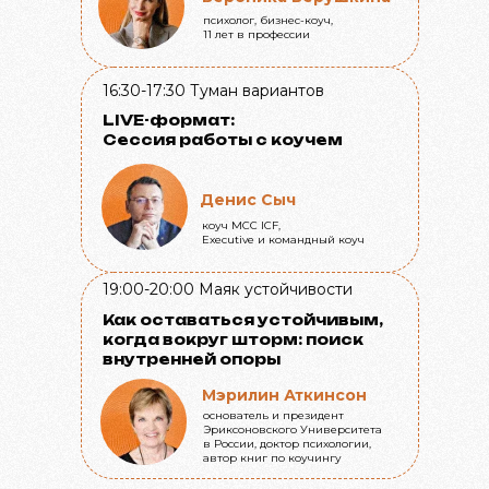
психолог, бизнес-коуч,
11 лет в профессии
16:30-17:30
Туман вариантов
LIVE-формат:
Сессия работы с коучем
Денис Сыч
коуч МСС ICF,
Executive и командный коуч
19:00-20:00
Маяк устойчивости
Как оставаться устойчивым,
когда вокруг шторм: поиск
внутренней опоры
Мэрилин Аткинсон
основатель и президент
Эриксоновского Университета
в России, доктор психологии,
автор книг по коучингу