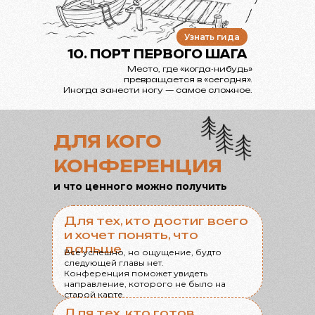
Узнать гида
10. ПОРТ ПЕРВОГО ШАГА
Место, где «когда-нибудь»
превращается в «сегодня».
Иногда занести ногу — самое сложное.
ДЛЯ КОГО
КОНФЕРЕНЦИЯ
и что ценного можно получить
Для тех, кто достиг всего
и хочет понять, что
дальше
Всё успешно, но ощущение, будто
следующей главы нет.
Конференция поможет увидеть
направление, которого не было на
старой карте.
Для тех, кто готов