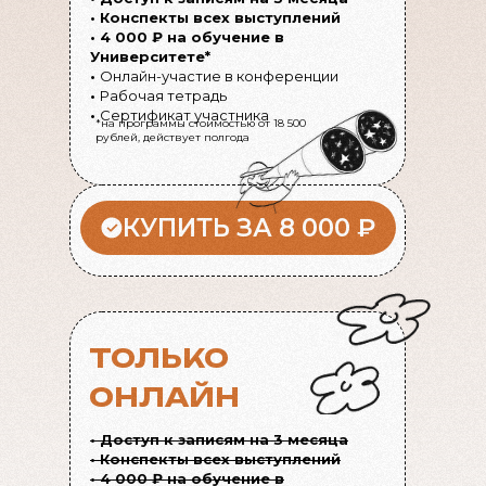
• Конспекты всех выступлений
• 4 000 ₽ на обучение в
Университете*
•
Онлайн-участие в конференции
•
Рабочая тетрадь
•
Сертификат участника
*на программы стоимостью от 18 500
рублей, действует полгода
КУПИТЬ ЗА 8 000 ₽
ТОЛЬКО
ОНЛАЙН
• Доступ к записям на 3 месяца
• Конспекты всех выступлений
• 4 000 ₽ на обучение в