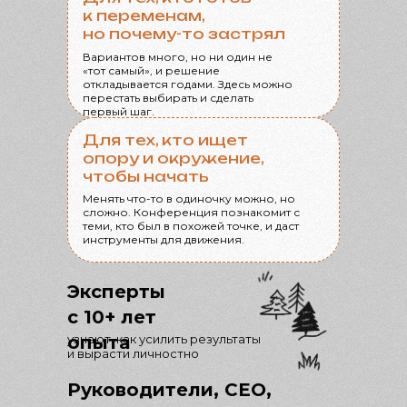
к переменам,
но почему-то застрял
Вариантов много, но ни один не
«тот самый», и решение
откладывается годами. Здесь можно
перестать выбирать и сделать
первый шаг.
Для тех, кто ищет
опору и окружение,
чтобы начать
Менять что-то в одиночку можно, но
сложно. Конференция познакомит с
теми, кто был в похожей точке, и даст
инструменты для движения.
Эксперты
с 10+ лет
опыта
узнают, как усилить результаты
и вырасти личностно
Руководители, СЕО,