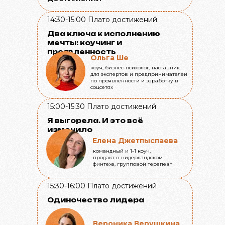
14:30-15:00
Плато достижений
Два ключа к исполнению
мечты: коучинг и
проявленность
Ольга Ше
коуч, бизнес-психолог, наставник
для экспертов и предпринимателей
по проявленности и заработку в
соцсетях
15:00-15:30
Плато достижений
Я выгорела. И это всё
изменило
Елена Джетпыспаева
командный и 1-1 коуч,
продакт в нидерландском
финтехе, групповой терапевт
15:30-16:00
Плато достижений
Одиночество лидера
Вероника Верушкина